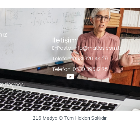
ız
İletişim
E-Posta: info@matlas.com.tr
Telefon: 0531 320 44 29
Telefon: 0530 395 12 75
 Sözleşmesi
216 Medya © Tüm Hakları Saklıdır.