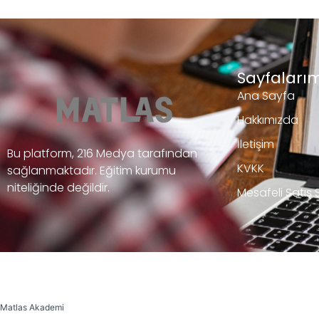
Sayfalarım
Ana Sayfa
Hakkımızda
İletişim
Bu platform, 216 Medya tarafından
KVKK
sağlanmaktadır. Eğitim kurumu
niteliğinde değildir.
Mesafeli Satış
Matlas Akademi