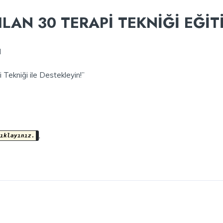
AN 30 TERAPİ TEKNİĞİ EĞİT
N
 Tekniği ile Destekleyin!”
,
ıklayınız.