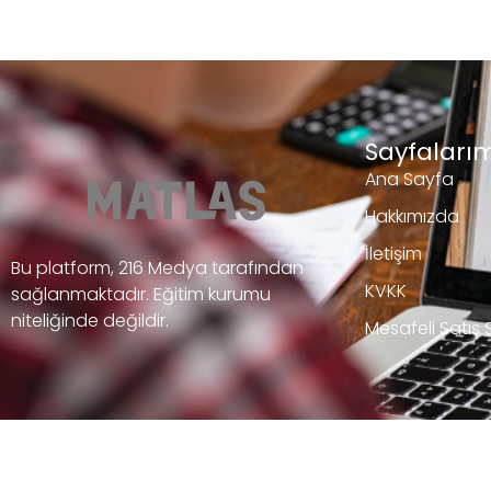
Sayfalarım
Ana Sayfa
Hakkımızda
İletişim
Bu platform, 216 Medya tarafından
KVKK
sağlanmaktadır. Eğitim kurumu
niteliğinde değildir.
Mesafeli Satış