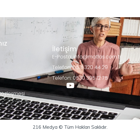
ız
İletişim
E-Posta: info@matlas.com.tr
Telefon: 0531 320 44 29
Telefon: 0530 395 12 75
 Sözleşmesi
216 Medya © Tüm Hakları Saklıdır.