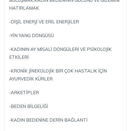
BULUŞMAK,KADIN BEDENİNİN GÜCÜNÜ VE GİZEMİNİ
HATIRLAMAK
-DİŞİL ENERJİ VE ERİL ENERJİLER
-YİN YANG DÖNGÜSÜ
-KADININ AY MİSALİ DÖNGÜLERİ VE PSİKOLOJİK
ETKİLERİ
-KRONİK JİNEKOLOJİK BİR ÇOK HASTALIK İÇİN
AYURVEDİK KÜRLER
-ARKETİPLER
-BEDEN BİLGELİĞİ
-KADIN BEDENİNE DERİN BAĞLANTI