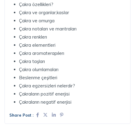
Çakra özellikleri?
Çakra ve organlar,kaslar
Çakra ve omurga
Çakra notaları ve mantraları
Çakra renklerı
Çakra elementleri
Çakra aromaterapılerı
Çakra taşları
Çakra olumlamaları
Beslenme çeşitleri
Çakra egzersizleri nelerdir?
Çakraların pozitif enerjisi
Çakraların negatif enerjisi
Share Post :