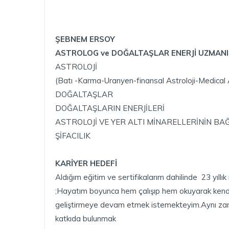
ŞEBNEM ERSOY
ASTROLOG ve DOĞALTAŞLAR ENERJİ UZMANI
ASTROLOJİ
(Batı -Karma-Uranyen-finansal Astroloji-Medical A
DOĞALTAŞLAR
DOĞALTAŞLARIN ENERJİLERİ
ASTROLOJİ VE YER ALTI MİNARELLERİNİN BA
ŞİFACILIK
KARİYER HEDEFİ
Aldığım eğitim ve sertifikalarım dahilinde 23 yıllık
;Hayatım boyunca hem çalışıp hem okuyarak kend
geliştirmeye devam etmek istemekteyim.Aynı zama
katkıda bulunmak