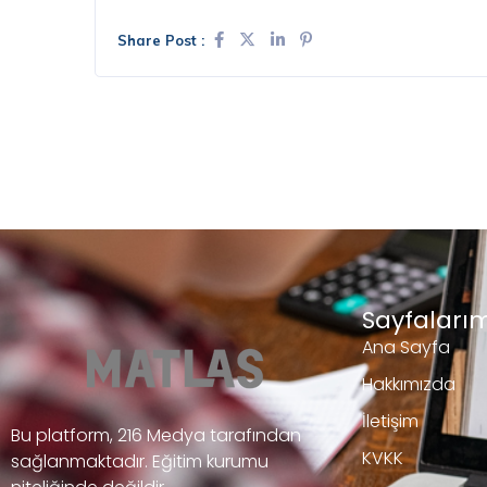
Share Post :
Sayfalarım
Ana Sayfa
Hakkımızda
İletişim
Bu platform, 216 Medya tarafından
KVKK
sağlanmaktadır. Eğitim kurumu