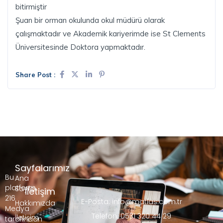
bitirmiştir
Şuan bir orman okulunda okul müdürü olarak
çalışmaktadır ve Akademik kariyerimde ise St Clements
Üniversitesinde Doktora yapmaktadır.
Share Post :
Sayfalarımız
Bu
Ana
platform,
Sayfa
İletişim
216
E-Posta: info@matlas.com.tr
Hakkımızda
Medya
Telefon: 0531 320 44 29
İletişim
tarafından