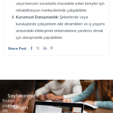
veya benzeri sorunlarla mücadele eden bireyler için
rehabilitasyon merkezlerinde çalışabilirler.
Kurumsal Danışmanlık:
Şirketlerde veya
kuruluşlarda çalışanların aile dinamikleri ve iş yaşamı
arasındaki etkileşimini anlamalarına yardımcı olmak
için danışmanlık yapabilirler.
Share Post :
Sayfalarımız
Bu
Ana
platform,
Sayfa
İletişim
216
E-Posta: info@matlas.com.tr