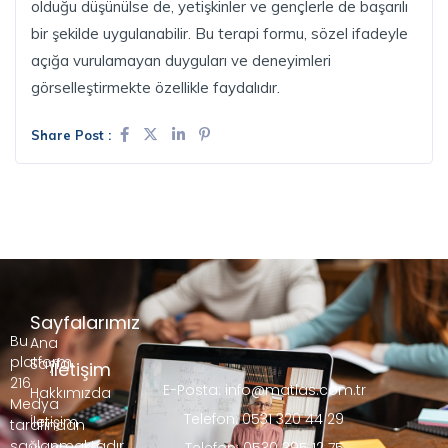
olduğu düşünülse de, yetişkinler ve gençlerle de başarılı
bir şekilde uygulanabilir. Bu terapi formu, sözel ifadeyle
açığa vurulamayan duyguları ve deneyimleri
görselleştirmekte özellikle faydalıdır.
Share Post :
Sayfalarımız
Bu
Ana
platform,
Sayfa
İletişim
216
E-Posta: info@matlas.com.tr
Hakkımızda
Medya
Telefon: 0531 320 44 29
İletişim
tarafından
sağlanmaktadır.