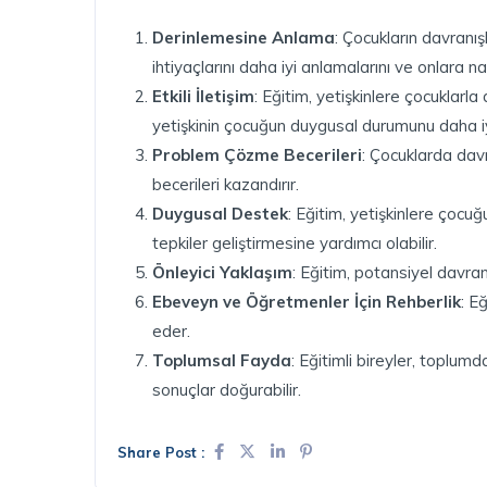
Derinlemesine Anlama
: Çocukların davranış
ihtiyaçlarını daha iyi anlamalarını ve onlara nas
Etkili İletişim
: Eğitim, yetişkinlere çocuklarl
yetişkinin çocuğun duygusal durumunu daha iy
Problem Çözme Becerileri
: Çocuklarda davr
becerileri kazandırır.
Duygusal Destek
: Eğitim, yetişkinlere çocu
tepkiler geliştirmesine yardımcı olabilir.
Önleyici Yaklaşım
: Eğitim, potansiyel davran
Ebeveyn ve Öğretmenler İçin Rehberlik
: E
eder.
Toplumsal Fayda
: Eğitimli bireyler, toplum
sonuçlar doğurabilir.
Share Post :