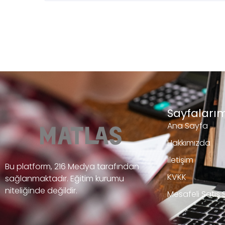
Sayfalarım
Ana Sayfa
Hakkımızda
İletişim
Bu platform, 216 Medya tarafından
KVKK
sağlanmaktadır. Eğitim kurumu
niteliğinde değildir.
Mesafeli Satış