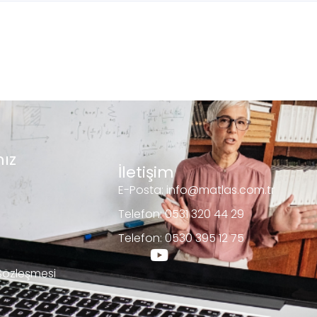
ız
İletişim
E-Posta: info@matlas.com.tr
Telefon: 0531 320 44 29
Telefon: 0530 395 12 75
 Sözleşmesi