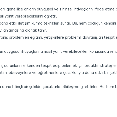
ları, genellikle onların duygusal ve zihinsel ihtiyaçlarını ifade etme 
ıl yanıt verebileceklerini öğretir.
a daha etkili iletişim kurma teknikleri sunar. Bu, hem çocuğun kendi
i anlamasına olanak tanır.
anış problemleri eğitimi, yetişkinlere problemli davranışları tespi
ğun duygusal ihtiyaçlarına nasıl yanıt verebilecekleri konusunda reh
ış sorunlarını erkenden tespit edip önlemek için proaktif stratejiler
ğitim, ebeveynlere ve öğretmenlere çocuklarıyla daha etkili bir şeki
da daha bilinçli bir şekilde çocuklarla etkileşime girebilirler. Bu, 