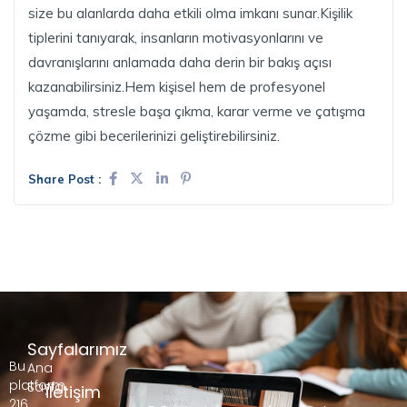
size bu alanlarda daha etkili olma imkanı sunar.Kişilik
tiplerini tanıyarak, insanların motivasyonlarını ve
davranışlarını anlamada daha derin bir bakış açısı
kazanabilirsiniz.Hem kişisel hem de profesyonel
yaşamda, stresle başa çıkma, karar verme ve çatışma
çözme gibi becerilerinizi geliştirebilirsiniz.
Share Post :
Sayfalarımız
Bu
Ana
platform,
Sayfa
İletişim
216