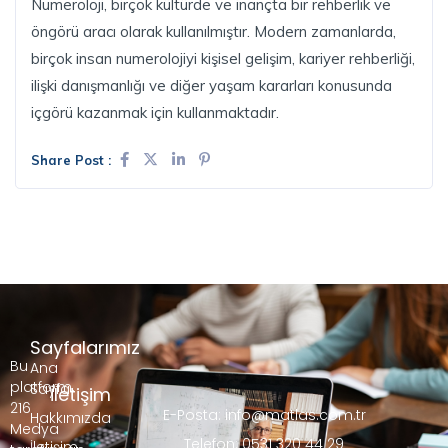
Numeroloji, birçok kültürde ve inançta bir rehberlik ve
öngörü aracı olarak kullanılmıştır. Modern zamanlarda,
birçok insan numerolojiyi kişisel gelişim, kariyer rehberliği,
ilişki danışmanlığı ve diğer yaşam kararları konusunda
içgörü kazanmak için kullanmaktadır.
Share Post :
Sayfalarımız
Bu
Ana
platform,
Sayfa
İletişim
216
E-Posta: info@matlas.com.tr
Hakkımızda
Medya
Telefon: 0531 320 44 29
İletişim