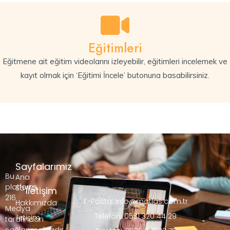
Eğitimleri
Eğitmene ait eğitim videolarını izleyebilir, eğitimleri incelemek ve
kayıt olmak için ‘Eğitimi İncele’ butonuna basabilirsiniz.
Sayfalarımız
Bu
Ana
platform,
Sayfa
İletişim
216
E-Posta: info@matlas.com.tr
Hakkımızda
Medya
Telefon: 0531 320 44 29
İletişim
tarafından
sağlanmaktadır.